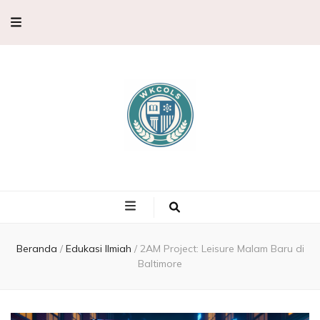
WKCols –
WKCols menghadirkan pembahasan sains lengkap untuk membantu
memperluas wawasan ilmu pengetahuan.
Pembahasan
Ilmu
Beranda
/
Edukasi Ilmiah
/
2AM Project: Leisure Malam Baru di
Baltimore
Pengetahuan,