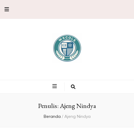
WKCols –
WKCols menghadirkan pembahasan sains lengkap untuk membantu
memperluas wawasan ilmu pengetahuan.
Pembahasan
Ilmu
Penulis:
Ajeng Nindya
Beranda
/
Ajeng Nindya
Pengetahuan,