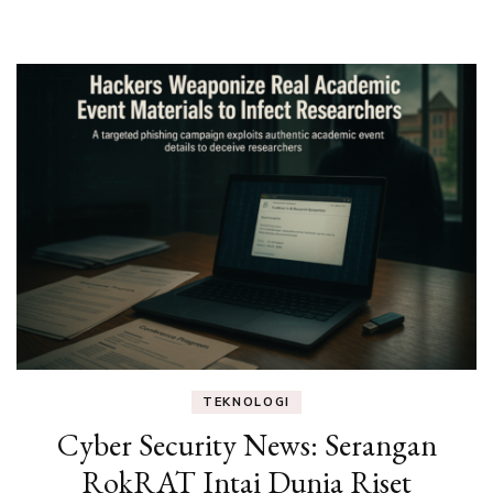
Eksperimen &
Fakta Sains
TEKNOLOGI
Cyber Security News: Serangan
RokRAT Intai Dunia Riset