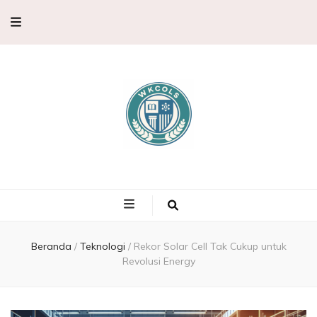
WKCols –
WKCols menghadirkan pembahasan sains lengkap untuk membantu
memperluas wawasan ilmu pengetahuan.
Pembahasan
Ilmu
Beranda
/
Teknologi
/
Rekor Solar Cell Tak Cukup untuk
Revolusi Energy
Pengetahuan,