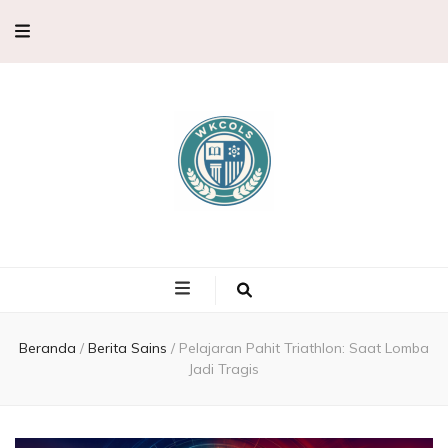
WKCols –
WKCols menghadirkan pembahasan sains lengkap untuk membantu
memperluas wawasan ilmu pengetahuan.
Pembahasan
Ilmu
Beranda
/
Berita Sains
/
Pelajaran Pahit Triathlon: Saat Lomba
Jadi Tragis
Pengetahuan,