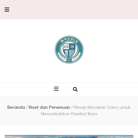
WKCols –
WKCols menghadirkan pembahasan sains lengkap untuk membantu
memperluas wawasan ilmu pengetahuan.
Pembahasan
Ilmu
Beranda
/
Riset dan Penemuan
/
Resep Masakan Sains untuk
Menumbuhkan Rambut Baru
Pengetahuan,