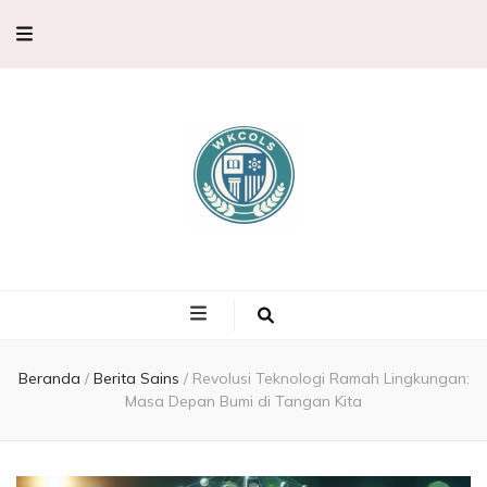
WKCols –
WKCols menghadirkan pembahasan sains lengkap untuk membantu
memperluas wawasan ilmu pengetahuan.
Pembahasan
Ilmu
Beranda
/
Berita Sains
/
Revolusi Teknologi Ramah Lingkungan:
Masa Depan Bumi di Tangan Kita
Pengetahuan,