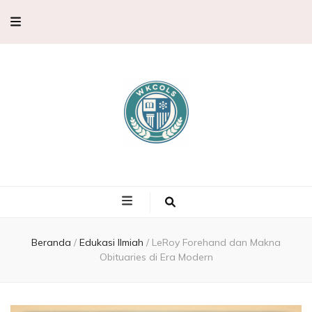
WKCols –
WKCols menghadirkan pembahasan sains lengkap untuk membantu
memperluas wawasan ilmu pengetahuan.
Pembahasan
Ilmu
Beranda
/
Edukasi Ilmiah
/
LeRoy Forehand dan Makna
Obituaries di Era Modern
Pengetahuan,