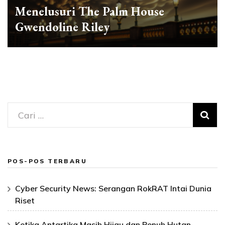
Menelusuri The Palm House
Gwendoline Riley
Cari
untuk:
POS-POS TERBARU
Cyber Security News: Serangan RokRAT Intai Dunia
Riset
Ketika Antartika Masih Hijau dan Penuh Hutan