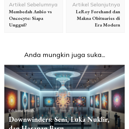
Artikel Sebelumnya
Artikel Selanjutnya
Artikel
Membedah Anbio vs
LeRoy Forehand dan
Oncocyte: Siapa
Makna Obituaries di
Unggul?
Era Modern
Anda mungkin juga suka...
Edukasi Ilmiah
Downwinders: Seni, Luka Nuklir,
dan Harapan Baru