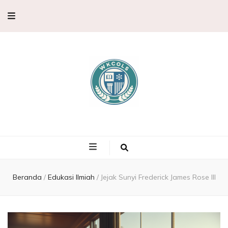
WKCols –
WKCols menghadirkan pembahasan sains lengkap untuk membantu
memperluas wawasan ilmu pengetahuan.
Pembahasan
Ilmu
Beranda
/
Edukasi Ilmiah
/
Jejak Sunyi Frederick James Rose III
Pengetahuan,