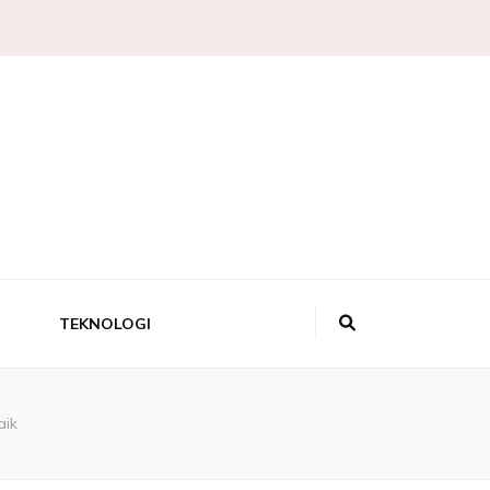
 Pengetahuan,
a Sains
TEKNOLOGI
aik