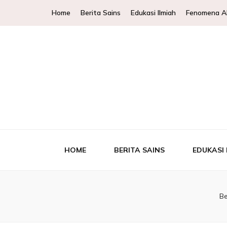
Home
Berita Sains
Edukasi Ilmiah
Fenomena A
WKCols – 
WKCols menghadirkan pembahasan sains lengkap un
Ek
HOME
BERITA SAINS
EDUKASI 
B