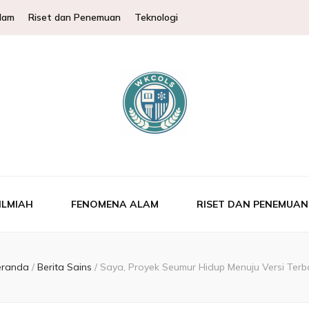
lam
Riset dan Penemuan
Teknologi
Pembahasan Ilmu
tuk membantu memperluas wawasan ilmu pengetahuan.
sperimen & Fakt
ILMIAH
FENOMENA ALAM
RISET DAN PENEMUAN
eranda
/
Berita Sains
/
Saya, Proyek Seumur Hidup Menuju Versi Terb