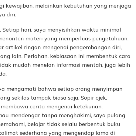
gi kewajiban, melainkan kebutuhan yang menjaga
a diri.
 Setiap hari, saya menyisihkan waktu minimal
 menonton materi yang memperluas pengetahuan.
dar artikel ringan mengenai pengembangan diri,
rang lain. Perlahan, kebiasaan ini membentuk cara
, tidak mudah menelan informasi mentah, juga lebih
da.
Saya mengamati bahwa setiap orang menyimpan
ng sekilas tampak biasa saja. Sopir ojek,
ua membawa cerita mengenai ketekunan,
a mau mendengar tanpa menghakimi, saya pulang
memahami, belajar tidak selalu berbentuk buku
i kalimat sederhana yang mengendap lama di