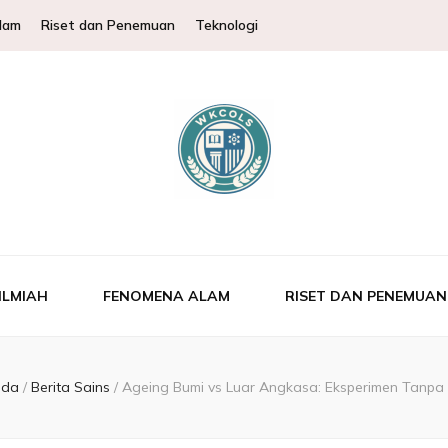
lam
Riset dan Penemuan
Teknologi
Pembahasan Ilmu
tuk membantu memperluas wawasan ilmu pengetahuan.
sperimen & Fakt
ILMIAH
FENOMENA ALAM
RISET DAN PENEMUAN
nda
/
Berita Sains
/
Ageing Bumi vs Luar Angkasa: Eksperimen Tanpa