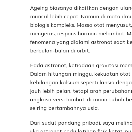
Ageing biasanya dikaitkan dengan ulang
muncul lebih cepat. Namun di mata il
biologis kompleks. Massa otot menyusu
mengeras, respons hormon melambat. Men
fenomena yang dialami astronot saat k
berbulan-bulan di orbit.
Pada astronot, ketiadaan gravitasi me
Dalam hitungan minggu, kekuatan otot 
kehilangan kalsium seperti lansia denga
jauh lebih pelan, tetapi arah perubaha
angkasa versi lambat, di mana tubuh be
seiring bertambahnya usia.
Dari sudut pandang pribadi, saya melih
jika astronot perlu latihan fisik ketat, 