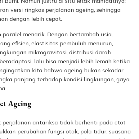
i Bumi. Namun justru di situ letak manfaatnya:
an versi ringkas perjalanan ageing, sehingga
an dengan lebih cepat.
n paralel menarik. Dengan bertambah usia,
g efisien, elastisitas pembuluh menurun,
ngkungan mikrogravitasi, distribusi darah
beradaptasi, lalu bisa menjadi lebih lemah ketika
mengingatkan kita bahwa ageing bukan sekadar
jangka panjang terhadap kondisi lingkungan, gaya
ma.
et Ageing
k perjalanan antariksa tidak berhenti pada otot
ukkan perubahan fungsi otak, pola tidur, suasana