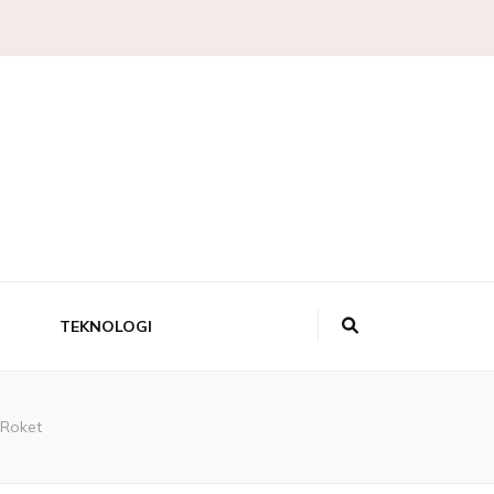
 Pengetahuan,
a Sains
TEKNOLOGI
 Roket