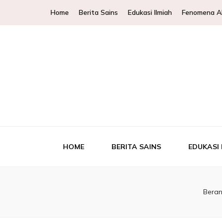
Home
Berita Sains
Edukasi Ilmiah
Fenomena A
WKCols – 
WKCols menghadirkan pembahasan sains lengkap un
Ek
HOME
BERITA SAINS
EDUKASI 
Bera