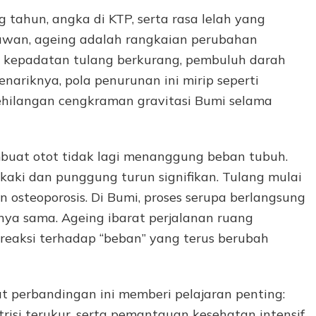
 tahun, angka di KTP, serta rasa lelah yang
muwan, ageing adalah rangkaian perubahan
t, kepadatan tulang berkurang, pembuluh darah
ariknya, pola penurunan ini mirip seperti
ehilangan cengkraman gravitasi Bumi selama
mbuat otot tidak lagi menanggung beban tubuh.
kaki dan punggung turun signifikan. Tulang mulai
n osteoporosis. Di Bumi, proses serupa berlangsung
nnya sama. Ageing ibarat perjalanan ruang
reaksi terhadap “beban” yang terus berubah
at perbandingan ini memberi pelajaran penting:
nutrisi terukur, serta pemantauan kesehatan intensif