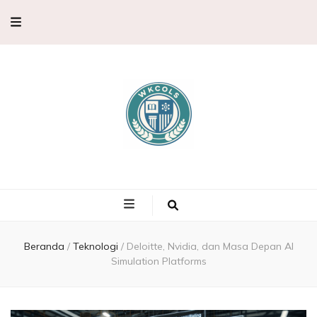
WKCols –
WKCols menghadirkan pembahasan sains lengkap untuk membantu
memperluas wawasan ilmu pengetahuan.
Pembahasan
Ilmu
Beranda
/
Teknologi
/
Deloitte, Nvidia, dan Masa Depan AI
Simulation Platforms
Pengetahuan,