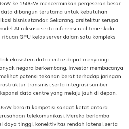
2,3GW ke 150GW mencerminkan pergeseran besar
at data dibangun terutama untuk kebutuhan
kasi bisnis standar. Sekarang, arsitektur serupa
el AI raksasa serta inferensi real time skala
n ribuan GPU kelas server dalam satu kompleks
listrik ekosistem data centre dapat menyaingi
anyak negara berkembang. Investor membacanya
 melihat potensi tekanan berat terhadap jaringan
frastruktur transmisi, serta integrasi sumber
spansi data centre yang melaju jauh di depan.
50GW berarti kompetisi sangat ketat antara
 perusahaan telekomunikasi. Mereka berlomba
daya tinggi, konektivitas rendah latensi, serta