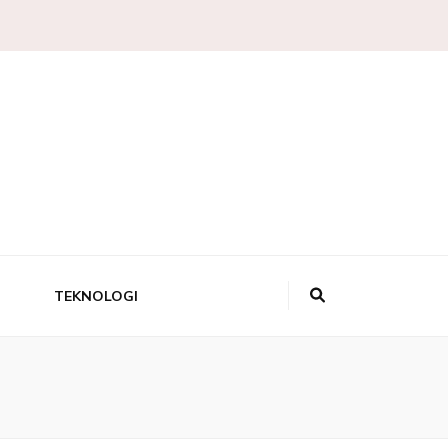
 Pengetahuan,
a Sains
TEKNOLOGI