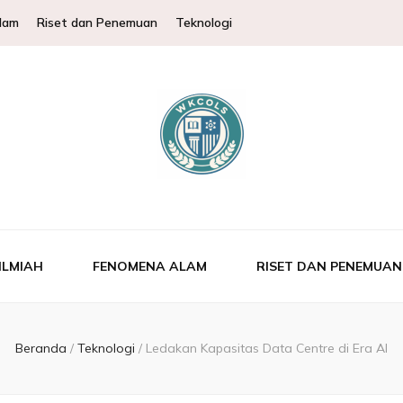
lam
Riset dan Penemuan
Teknologi
Pembahasan Ilmu
tuk membantu memperluas wawasan ilmu pengetahuan.
sperimen & Fakt
ILMIAH
FENOMENA ALAM
RISET DAN PENEMUAN
Beranda
/
Teknologi
/
Ledakan Kapasitas Data Centre di Era AI