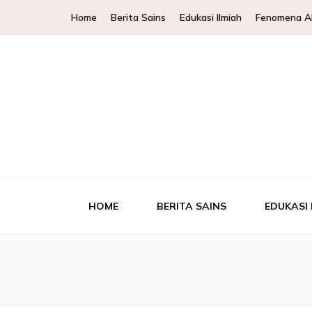
Home
Berita Sains
Edukasi Ilmiah
Fenomena A
WKCols – 
WKCols menghadirkan pembahasan sains lengkap un
Ek
HOME
BERITA SAINS
EDUKASI 