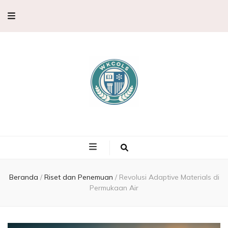
WKCols –
WKCols menghadirkan pembahasan sains lengkap untuk membantu
memperluas wawasan ilmu pengetahuan.
Pembahasan
Ilmu
Beranda
/
Riset dan Penemuan
/
Revolusi Adaptive Materials di
Permukaan Air
Pengetahuan,