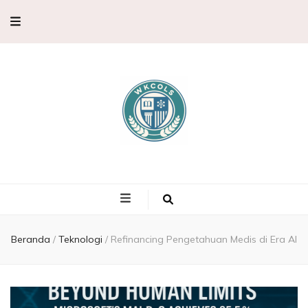
WKCols –
WKCols menghadirkan pembahasan sains lengkap untuk membantu
memperluas wawasan ilmu pengetahuan.
Pembahasan
Ilmu
Beranda
/
Teknologi
/
Refinancing Pengetahuan Medis di Era AI
Pengetahuan,