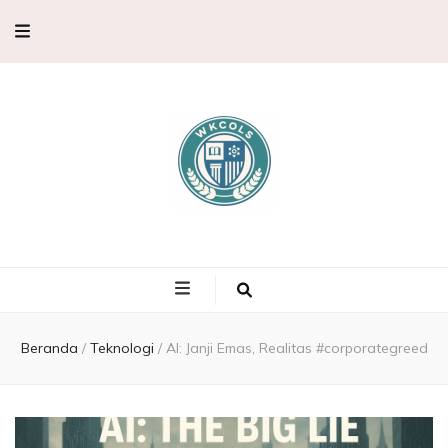
WKCols –
WKCols menghadirkan pembahasan sains lengkap untuk membantu
memperluas wawasan ilmu pengetahuan.
Pembahasan
Ilmu
Beranda
/
Teknologi
/
AI: Janji Emas, Realitas #corporategreed
Pengetahuan,