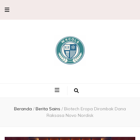
WKCols –
WKCols menghadirkan pembahasan sains lengkap untuk membantu
memperluas wawasan ilmu pengetahuan.
Pembahasan
Ilmu
Beranda
/
Berita Sains
/
Biotech Eropa Dirombak Dana
Raksasa Novo Nordisk
Pengetahuan,