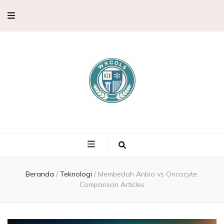
WKCols –
WKCols menghadirkan pembahasan sains lengkap untuk membantu
memperluas wawasan ilmu pengetahuan.
Pembahasan
Ilmu
Beranda
/
Teknologi
/
Membedah Anbio vs Oncocyte:
Comparison Articles
Pengetahuan,