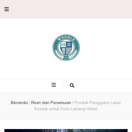
WKCols –
WKCols menghadirkan pembahasan sains lengkap untuk membantu
memperluas wawasan ilmu pengetahuan.
Pembahasan
Ilmu
Beranda
/
Riset dan Penemuan
/
Produk Penggaris Laser
Kosmik untuk Foto Lubang Hitam
Pengetahuan,