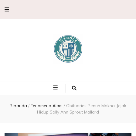
WKCols –
WKCols menghadirkan pembahasan sains lengkap untuk membantu
memperluas wawasan ilmu pengetahuan.
Pembahasan
Ilmu
Beranda
/
Fenomena Alam
/
Obituaries Penuh Makna: Jejak
Hidup Sally Ann Sprout Mallard
Pengetahuan,