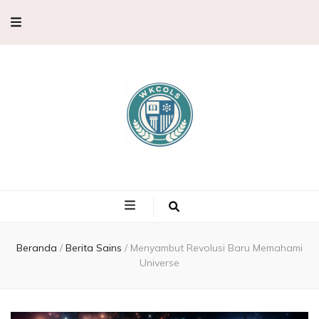
WKCols –
WKCols menghadirkan pembahasan sains lengkap untuk membantu
memperluas wawasan ilmu pengetahuan.
Pembahasan
Ilmu
Beranda
/
Berita Sains
/
Menyambut Revolusi Baru Memahami
Universe
Pengetahuan,