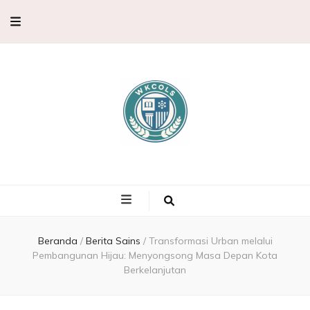
WKCols –
WKCols menghadirkan pembahasan sains lengkap untuk membantu
memperluas wawasan ilmu pengetahuan.
Pembahasan
Ilmu
Beranda
/
Berita Sains
/
Transformasi Urban melalui
Pembangunan Hijau: Menyongsong Masa Depan Kota
Berkelanjutan
Pengetahuan,