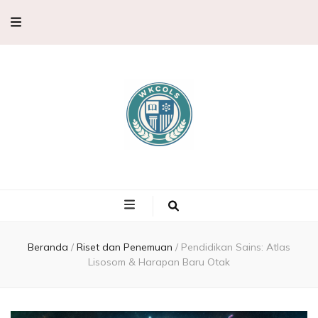
WKCols –
WKCols menghadirkan pembahasan sains lengkap untuk membantu
memperluas wawasan ilmu pengetahuan.
Pembahasan
Ilmu
Beranda
/
Riset dan Penemuan
/
Pendidikan Sains: Atlas
Lisosom & Harapan Baru Otak
Pengetahuan,