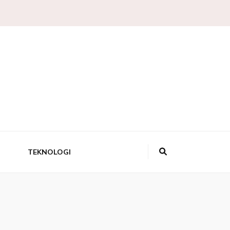
 Pengetahuan,
a Sains
TEKNOLOGI