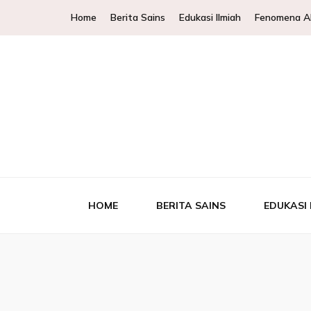
Home
Berita Sains
Edukasi Ilmiah
Fenomena A
WKCols – 
WKCols menghadirkan pembahasan sains lengkap un
Ek
HOME
BERITA SAINS
EDUKASI 