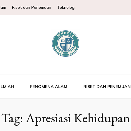
lam
Riset dan Penemuan
Teknologi
Pembahasan Ilmu
tuk membantu memperluas wawasan ilmu pengetahuan.
sperimen & Fakt
ILMIAH
FENOMENA ALAM
RISET DAN PENEMUAN
Tag:
Apresiasi Kehidupan